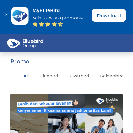
MyBlueBird
Download
Selalu ada aja promonya
Promo
All
Bluebird
Silverbird
Goldenbird