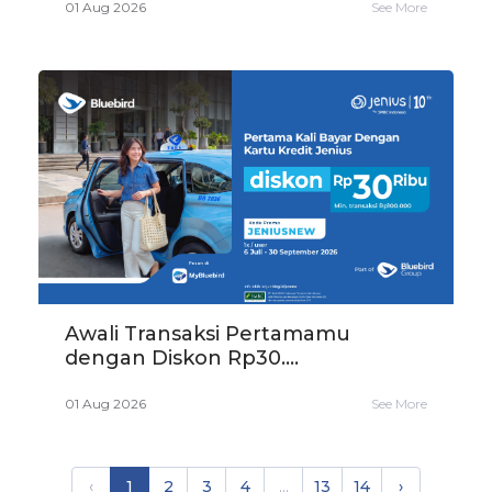
01 Aug 2026
See More
Awali Transaksi Pertamamu
dengan Diskon Rp30....
01 Aug 2026
See More
‹
1
2
3
4
...
13
14
›