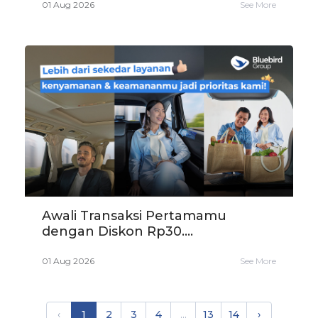
01 Aug 2026
See More
Awali Transaksi Pertamamu
dengan Diskon Rp30....
01 Aug 2026
See More
‹
1
2
3
4
...
13
14
›