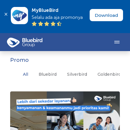
MyBlueBird
Download
Selalu ada aja promonya
Promo
All
Bluebird
Silverbird
Goldenbird