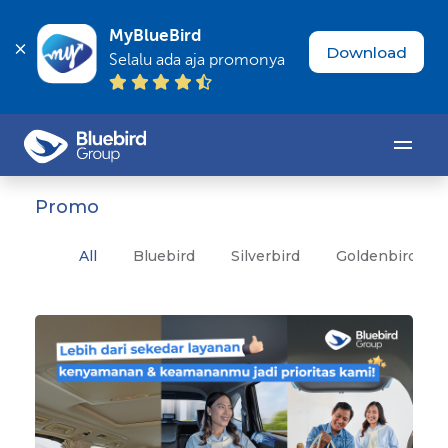
MyBlueBird
Download
Selalu ada aja promonya
Promo
All
Bluebird
Silverbird
Goldenbird