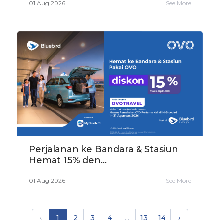
01 Aug 2026
See More
Perjalanan ke Bandara & Stasiun
Hemat 15% den...
01 Aug 2026
See More
‹
1
2
3
4
...
13
14
›