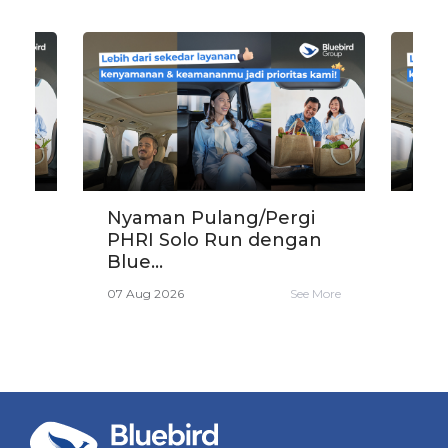
si
Nyaman Pulang/Pergi
Dis
PHRI Solo Run dengan
Rp3
Blue...
Sar
e More
07 Aug 2026
See More
06 A