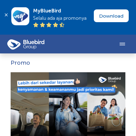
MyBlueBird
Download
Selalu ada aja promonya
Promo