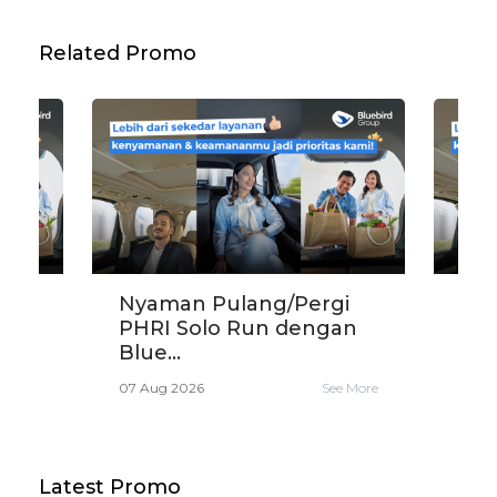
Related Promo
si
Nyaman Pulang/Pergi
Dis
PHRI Solo Run dengan
Rp3
Blue...
Sar
e More
07 Aug 2026
See More
06 A
Latest Promo