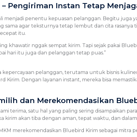
e – Pengiriman Instan Tetap Menjag
li menjadi penentu kepuasan pelanggan. Begitu juga yan
ang sama agar teksturnya tetap lembut dan cita rasanya
cepat itu.
g khawatir nggak sempat kirim. Tapi sejak pakai Bluebir
pai hari itu juga dan pelanggan tetap puas.”
percayaan pelanggan, terutama untuk bisnis kuliner. Ka
Kirim. Dengan layanan instant, mereka bisa memastika
lih dan Merekomendasikan Bluebi
kami terima, satu hal yang paling sering disampaikan p
 kirim akan tiba dengan aman, tepat waktu, dan dalam 
KM merekomendasikan Bluebird Kirim sebagai mitra p