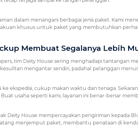
ami tetap terjaga sampai ke tangan pelanggan.”
laman dalam menangani berbagai jenis paket. Kami me
erlakuan khusus untuk paket yang membutuhkan perhati
Pickup Membuat Segalanya Lebih M
mpers, tim Deity House sering menghadapi tantangan 
p kesulitan mengantar sendiri, padahal pelanggan men
asi ke ekspedisi, cukup makan waktu dan tenaga. Sekaran
Buat usaha seperti kami, layanan ini benar-benar memb
ejak Deity House mempercayakan pengiriman kepada Blue
datang menjemput paket, membantu penataan di kendar