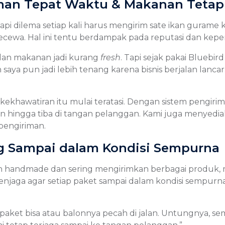
iman Tepat Waktu & Makanan Tetap
 dilema setiap kali harus mengirim sate ikan gurame ke
kecewa. Hal ini tentu berdampak pada reputasi dan kep
 dan makanan jadi kurang
fresh
. Tapi sejak pakai Bluebir
ya pun jadi lebih tenang karena bisnis berjalan lancar.
ekhawatiran itu mulai teratasi. Dengan sistem pengirima
an hingga tiba di tangan pelanggan. Kami juga menyed
 pengiriman.
ng Sampai dalam Kondisi Sempurna
an handmade dan sering mengirimkan berbagai produk, 
njaga agar setiap paket sampai dalam kondisi sempurna
paket bisa atau balonnya pecah di jalan. Untungnya, sem