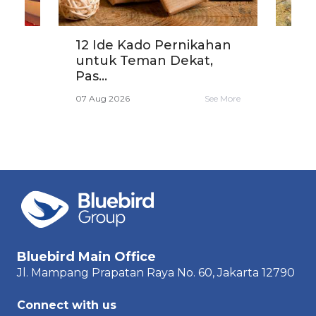
?
12 Ide Kado Pernikahan
Car
untuk Teman Dekat,
yang
Pas...
06 A
e More
07 Aug 2026
See More
Bluebird Main Office
Jl. Mampang Prapatan Raya
No. 60,
Jakarta 12790
Connect with us