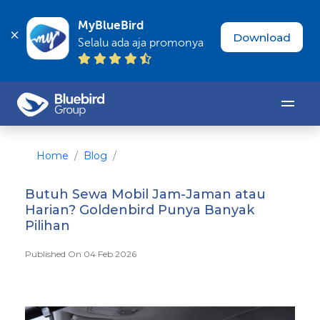
MyBlueBird
Download
Selalu ada aja promonya
Home
Blog
Butuh Sewa Mobil Jam-Jaman atau
Harian? Goldenbird Punya Banyak
Pilihan
Published On 04 Feb 2026