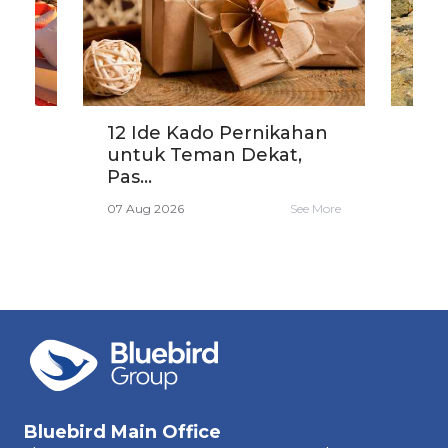
?
12 Ide Kado Pernikahan
Car
untuk Teman Dekat,
yang
Pas...
06 A
e More
07 Aug 2026
See More
Bluebird Main Office