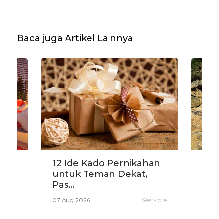
Baca juga Artikel Lainnya
?
12 Ide Kado Pernikahan
Car
untuk Teman Dekat,
yang
Pas...
06 A
e More
07 Aug 2026
See More