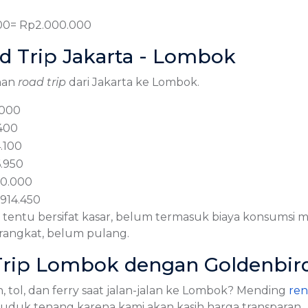
000= Rp2.000.000
ad Trip Jakarta - Lombok
nan
road trip
dari Jakarta ke Lombok.
.000
400
4.100
6.950
00.000
914.450
s tentu bersifat kasar, belum termasuk biaya konsumsi m
erangkat, belum pulang.
Trip Lombok dengan Goldenbir
 tol, dan ferry saat jalan-jalan ke Lombok? Mending
ren
duduk tenang karena kami akan kasih harga transparan.