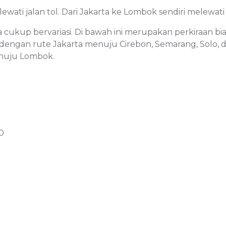
ewati jalan tol. Dari Jakarta ke Lombok sendiri melewati
 cukup bervariasi. Di bawah ini merupakan perkiraan bi
us) dengan rute Jakarta menuju Cirebon, Semarang, Solo,
nuju Lombok.
0
0
00