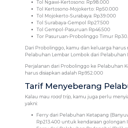
Tol Ngawi-Kertosono: Rp98.000
Tol Kertosono-Mojokerto: Rp50.000
Tol Mojokerto-Surabaya: Rp39.000
Tol Surabaya-Gempol Rp27.500
Tol Gempol-Pasuruan Rp46.500
Tor Pasuruan-Probolinggo Timur Rp30
Dari Probolinggo, kamu dan keluarga haru
Pelabuhan Lembar Lombok dari Pelabuhan P
Perjalanan dari Probolinggo ke Pelabuhan K
harus disiapkan adalah Rp952.000
Tarif Menyeberang Pela
Kalau mau
road trip,
kamu juga perlu meny
yakni:
Ferry dari Pelabuhan Ketapang (Banyuw
Rp213.400 untuk kendaraan golongan IV 