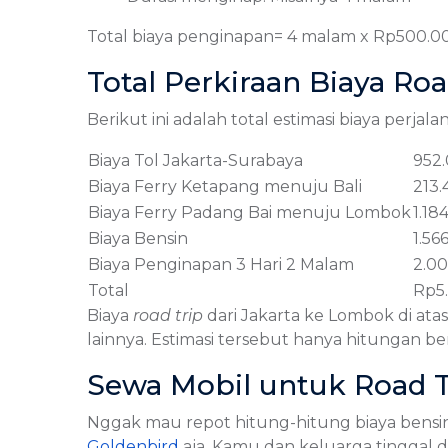
Total biaya penginapan= 4 malam x Rp500.
Total Perkiraan Biaya Ro
Berikut ini adalah total estimasi biaya perjala
Biaya Tol Jakarta-Surabaya
952
Biaya Ferry Ketapang menuju Bali
213.
Biaya Ferry Padang Bai menuju Lombok
1.18
Biaya Bensin
1.56
Biaya Penginapan 3 Hari 2 Malam
2.0
Total
Rp5.
Biaya
road trip
dari Jakarta ke Lombok di ata
lainnya. Estimasi tersebut hanya hitungan b
Sewa Mobil untuk Road 
Nggak mau repot hitung-hitung biaya bensin,
Goldenbird
aja. Kamu dan keluarga tinggal 