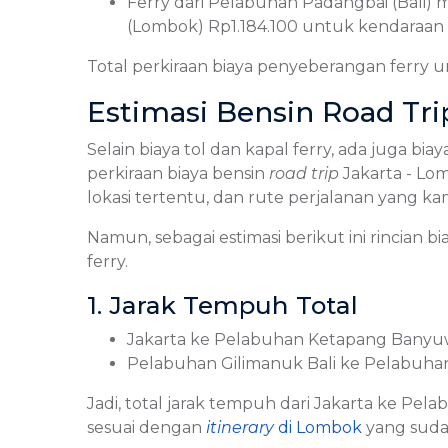
Ferry dari Pelabuhan Padangbai (Bali)
(Lombok) Rp1.184.100 untuk kendaraan g
Total perkiraan biaya penyeberangan ferry u
Estimasi Bensin Road Tr
Selain biaya tol dan kapal ferry, ada juga 
perkiraan biaya bensin
road trip
Jakarta - Lo
lokasi tertentu, dan rute perjalanan yang kam
Namun, sebagai estimasi berikut ini rincian b
ferry.
1. Jarak Tempuh Total
Jakarta ke Pelabuhan Ketapang Banyuwa
Pelabuhan Gilimanuk Bali ke Pelabuha
Jadi, total jarak tempuh dari Jakarta ke Pe
sesuai dengan
itinerary
di Lombok
yang sud