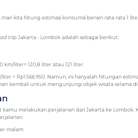
i kita hitung estimasi konsumsi bensin rata-rata 1 lit
oad trip
Jakarta - Lombok adalah sebagai berikut:
km/liter= 120,8 liter atau 121 liter.
950/liter = Rp1.566.950. Namun, ini hanyalah hitungan est
nsin kembali untuk mengunjungi objek wisata selama d
an
saat kamu melakukan perjalanan dari Jakarta ke Lomb
erjalanan.
per malam