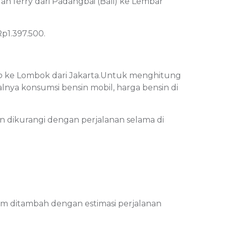
n ferry dari Padangbai (Bali) ke Lembar
Rp1.397.500.
p
ke Lombok dari Jakarta.Untuk menghitung
nya konsumsi bensin mobil, harga bensin di
kan dikurangi dengan perjalanan selama di
lum ditambah dengan estimasi perjalanan