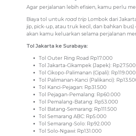
Agar perjalanan lebih efisien, kamu perlu mel
Biaya tol untuk
road trip
Lombok dari Jakarta
jip, pick-up, atau truk kecil, dan bahkan b
akan kamu keluarkan selama perjalanan me
Tol Jakarta ke Surabaya:
Tol Outer Ring Road Rp17.000
Tol Jakarta-Cikampek (Japek): Rp27.50
Tol Cikopo-Palimanan (Cipali): Rp119.00
Tol Palimanan-Kanci (Palikanci): Rp13.5
Tol Kanci-Pejagan: Rp31.500
Tol Pejagan-Pemalang: Rp60.000
Tol Pemalang-Batang: Rp53.000
Tol Batang-Semarang: Rp111.500
Tol Semarang ABC: Rp5.000
Tol Semarang-Solo: Rp92.000
Tol Solo-Ngawi: Rp131.000