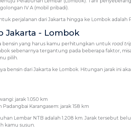
 menuju Pelabuhan Lembar (Lombok). Tarif penyeberanga
olongan IV A (mobil pribadi).
ntuk perjalanan dari Jakarta hingga ke Lombok adalah 
ip Jakarta - Lombok
biaya bensin yang harus kamu perhitungkan untuk
road tri
mbok sebenarnya tergantung pada beberapa faktor, misal
u pilih.
iaya bensin dari Jakarta ke Lombok. Hitungan jarak ini a
ngi: jarak 1.050 km
n Padangbai Karangasem: jarak 158 km
labuhan Lembar NTB adalah 1.208 km. Jarak tersebut be
ah kamu susun.