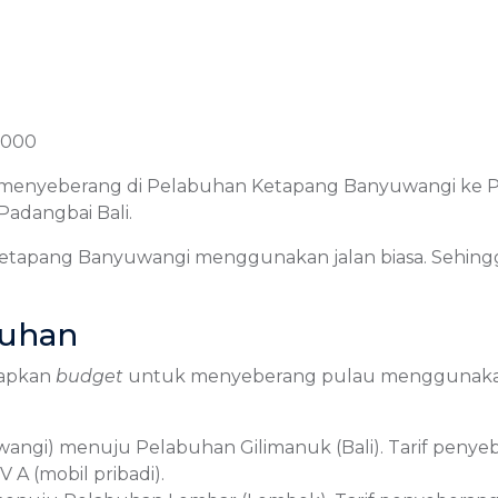
.000
s menyeberang di Pelabuhan Ketapang Banyuwangi ke P
adangbai Bali.
etapang Banyuwangi menggunakan jalan biasa. Sehingga 
buhan
iapkan
budget
untuk menyeberang pulau menggunakan f
angi) menuju Pelabuhan Gilimanuk (Bali). Tarif penyeb
A (mobil pribadi).