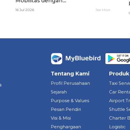
Mobilitas dengan...
16 Jul 2026
See More
Tentang Kami
Produk
Profil Perusahaan
Taxi Serv
a
Sejarah
Car Renta
Purpose & Values
Airport T
Pesan Pendiri
Shuttle S
Visi & Misi
Charter 
Penghargaan
Logistic