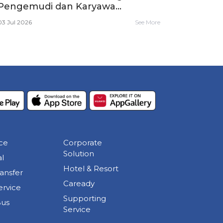
Pengemudi dan Karyawa...
03 Jul 2026
See More
ice
Corporate
Solution
l
Hotel & Resort
ransfer
Caready
ervice
Supporting
Bus
Service