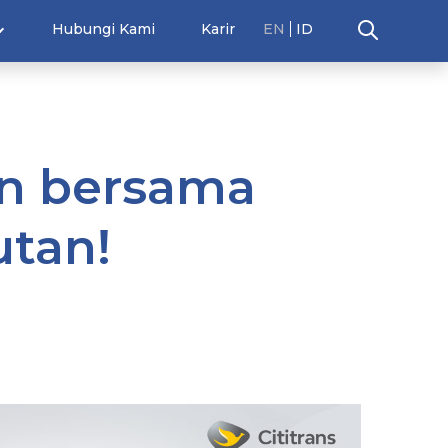
Hubungi Kami
Karir
EN
ID
on bersama
utan!