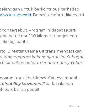
 pelanggan untuk berkontribusi terhadap
ww.cititrans.co.id
. Donasi tersebut dikonversi
pohon tersebut. P
rogram ini dapat secara
n polusi dari 100 kilometer perjalanan
 ekologi pantai.
to, Direktur Utama Cititrans
, mengatakan
kung program keberlanjutan ini. Sebagai
di bibit pohon bakau. Penanamannya akan
empatan untuk berdonasi. Caranya mudah,
ustainability Movement”
pada halaman
uk perubahan positif!
Share