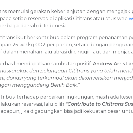
itrans memulai gerakan keberlanjutan dengan mengajak
a setiap reservasi di aplikasi Cititrans atau situs web
w
erbagai daerah di Indonesia.
 Cititrans ikut berkontribusi dalam program penanaman 
apan 25–40 kg CO2 per pohon, setara dengan penguranga
if dalam menahan laju abrasi di pinggir laut dan menjaga
 berhasil mendapatkan sambutan positif.
Andrew Arristian
asyarakat dan pelanggan Cititrans yang telah mendu
i, donasi yang terkumpul akan dikonversikan menja
dengan menggandeng Benih Baik.”
ntribusi terhadap perbaikan lingkungan, masih ada kes
lakukan reservasi, lalu pilih
“Contribute to Cititrans S
cil apapun, jika digabungkan bisa jadi kekuatan besar unt