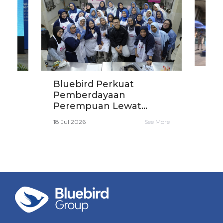
Blu
Bluebird Perkuat
Eko
i
Pemberdayaan
den
Perempuan Lewat...
16 Ju
e More
18 Jul 2026
See More