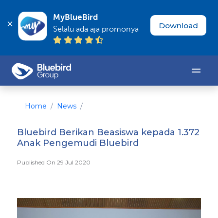
MyBlueBird
Download
Selalu ada aja promonya
Home
News
Bluebird Berikan Beasiswa kepada 1.372
Anak Pengemudi Bluebird
Published On 29 Jul 2020