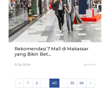
Rekomendasi 7 Mall di Makassar
yang Bikin Bet...
31 Jul 2024
See More
‹
1
2
...
40
...
55
56
›