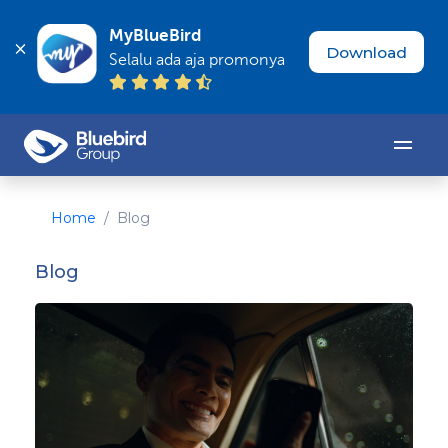
MyBlueBird
Download
Selalu ada aja promonya
Home
Blog
Blog