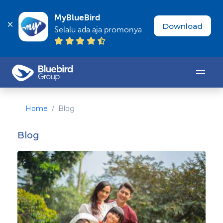
MyBlueBird
Download
Selalu ada aja promonya
Home
Blog
Blog