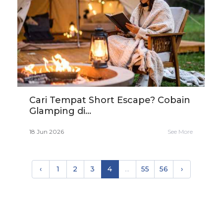
Cari Tempat Short Escape? Cobain
Glamping di...
18 Jun 2026
See More
‹
1
2
3
4
...
55
56
›