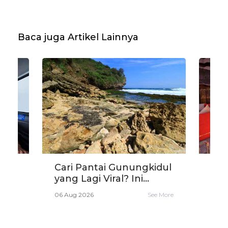
Baca juga Artikel Lainnya
Cari Pantai Gunungkidul
Car
yang Lagi Viral? Ini...
Int
Pre.
06 Aug 2026
See More
e More
05 A