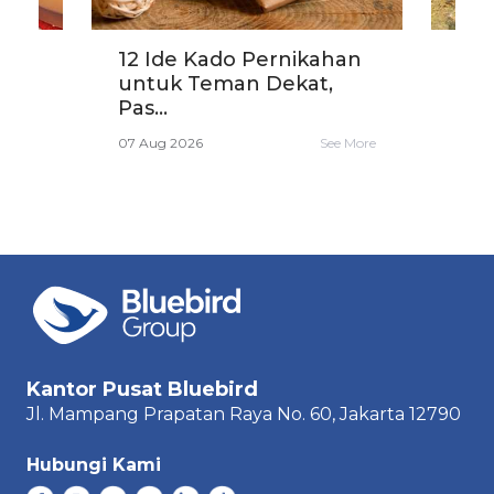
?
12 Ide Kado Pernikahan
Car
untuk Teman Dekat,
yang
Pas...
06 A
e More
07 Aug 2026
See More
Kantor Pusat Bluebird
Jl. Mampang Prapatan Raya
No. 60,
Jakarta 12790
Hubungi Kami