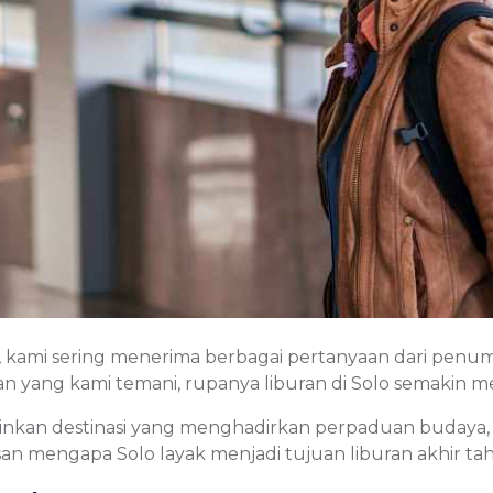
, kami sering menerima berbagai pertanyaan dari penu
an yang kami temani, rupanya liburan di Solo semakin men
ainkan destinasi yang menghadirkan perpaduan budaya, k
asan mengapa Solo layak menjadi tujuan liburan akhir ta