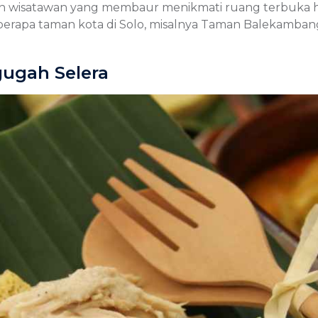
dan wisatawan yang membaur menikmati ruang terbuka h
berapa taman kota di Solo, misalnya Taman Balekamba
ugah Selera