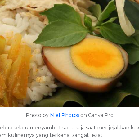
Photo by
Miel Photos
on Canva Pro
era selalu menyambut siapa saja saat menjejakkan kaki d
am kulinernya yang terkenal sangat lezat.