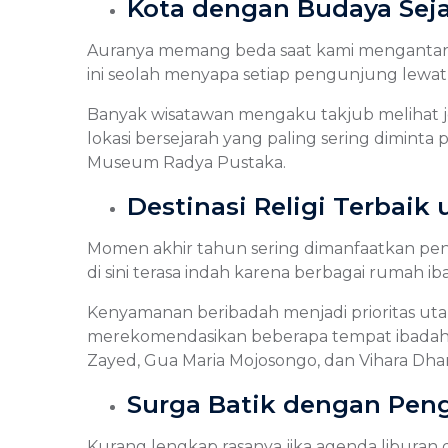
Kota dengan Budaya Seja
Auranya memang beda saat kami mengantar 
ini seolah menyapa setiap pengunjung lewat 
Banyak wisatawan mengaku takjub melihat 
lokasi bersejarah yang paling sering dimin
Museum Radya Pustaka.
Destinasi Religi Terbai
Momen akhir tahun sering dimanfaatkan pe
di sini terasa indah karena berbagai rumah 
Kenyamanan beribadah menjadi prioritas ut
merekomendasikan beberapa tempat ibadah i
Zayed, Gua Maria Mojosongo, dan Vihara D
Surga Batik dengan Pe
Kurang lengkap rasanya jika agenda liburan d