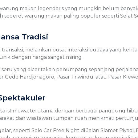
ung makan legendaris yang mungkin belum banyak diket
eh sederet warung makan paling populer seperti Selat S
ansa Tradisi
at transaksi, melainkan pusat interaksi budaya yang ken
unik dengan harga sangat miring.
seru yang diceritakan penumpang sepanjang perjalanan
Pasar Gede Hardjonagoro, Pasar Triwindu, atau Pasar Kl
Spektakuler
rasa istimewa, terutama dengan berbagai panggung hibu
yarakat dan wisatawan tumpah ruah menikmati pertunj
elar, seperti Solo Car Free Night di Jalan Slamet Riyadi
ngah keramaian sebesar ini, kemacetan kerap menjadi t