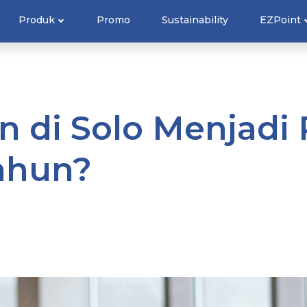
Produk
Promo
Sustainability
EZPoint
 di Solo Menjadi 
ahun?