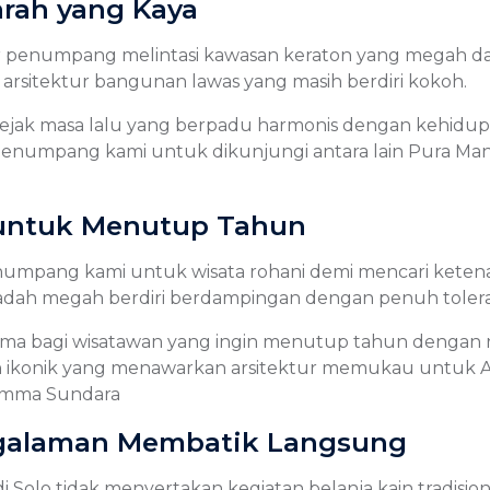
rah yang Kaya
penumpang melintasi kawasan keraton yang megah da
arsitektur bangunan lawas yang masih berdiri kokoh.
jejak masa lalu yang berpadu harmonis dengan kehidu
ta penumpang kami untuk dikunjungi antara lain Pura M
k untuk Menutup Tahun
numpang kami untuk wisata rohani demi mencari kete
ibadah megah berdiri berdampingan dengan penuh toleran
ama bagi wisatawan yang ingin menutup tahun dengan 
konik yang menawarkan arsitektur memukau untuk Anda
hamma Sundara
ngalaman Membatik Langsung
i Solo tidak menyertakan kegiatan belanja kain tradisio