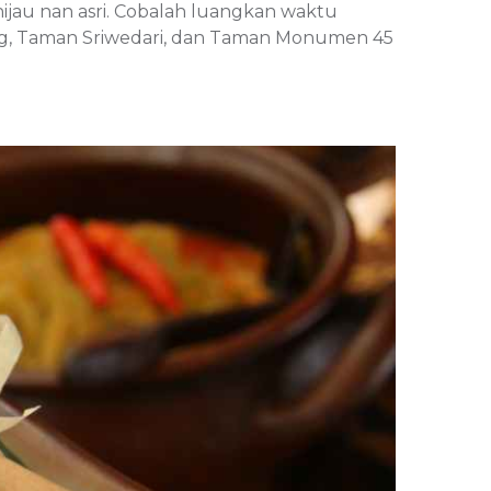
ijau nan asri. Cobalah luangkan waktu
ng, Taman Sriwedari, dan Taman Monumen 45