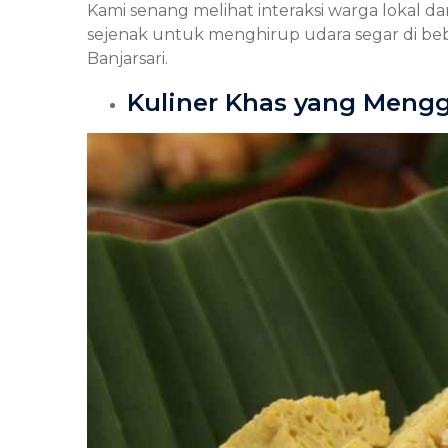
Kami senang melihat interaksi warga lokal 
sejenak untuk menghirup udara segar di be
Banjarsari.
Kuliner Khas yang Mengg