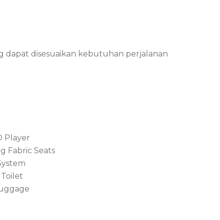
ng dapat disesuaikan kebutuhan perjalanan
 Player
ng Fabric Seats
System
Toilet
Luggage