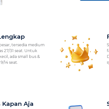
 Lengkap
esar, tersedia medium
S
s 27/31 seat. Untuk
f
ecil, ada small bus &
D
/14 seat.
s
 Kapan Aja