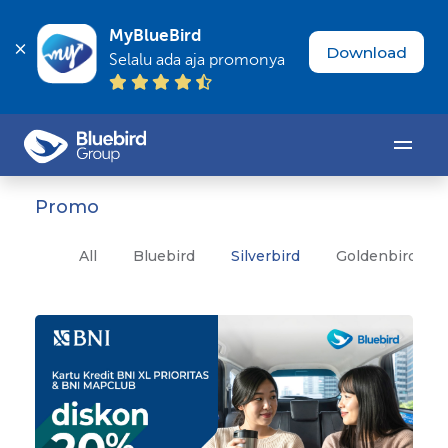
MyBlueBird
Download
Selalu ada aja promonya
Promo
All
Bluebird
Silverbird
Goldenbird