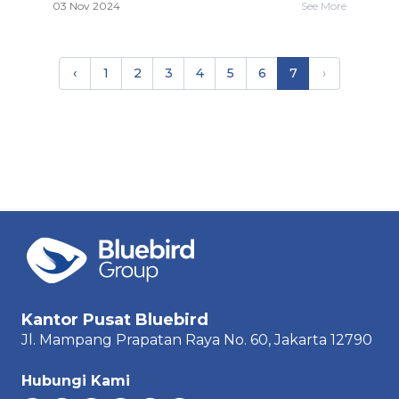
03 Nov 2024
See More
‹
1
2
3
4
5
6
7
›
Kantor Pusat Bluebird
Jl. Mampang Prapatan Raya
No. 60,
Jakarta 12790
Hubungi Kami