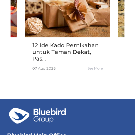
?
12 Ide Kado Pernikahan
Car
untuk Teman Dekat,
yang
Pas...
06 A
e More
07 Aug 2026
See More